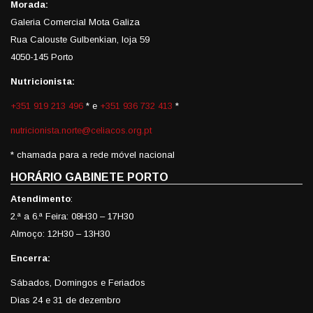
Morada:
Galeria Comercial Mota Galiza
Rua Calouste Gulbenkian, loja 59
4050-145 Porto
Nutricionista:
+351 919 213 496
* e
+351 936 732 413
*
nutricionista.norte@celiacos.org.pt
* chamada para a rede móvel nacional
HORÁRIO GABINETE PORTO
Atendimento
:
2.ª a 6.ª Feira: 08H30 – 17H30
Almoço: 12H30 – 13H30
Encerra:
Sábados, Domingos e Feriados
Dias 24 e 31 de dezembro