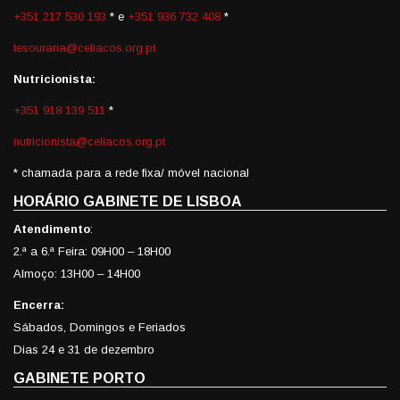
+351 217 530 193
* e
+351 936 732 408
*
tesouraria@celiacos.org.pt
Nutricionista:
+351 918 139 511
*
nutricionista@celiacos.org.pt
* chamada para a rede fixa/ móvel nacional
HORÁRIO GABINETE DE LISBOA
Atendimento
:
2.ª a 6.ª Feira: 09H00 – 18H00
Almoço: 13H00 – 14H00
Encerra:
Sábados, Domingos e Feriados
Dias 24 e 31 de dezembro
GABINETE PORTO