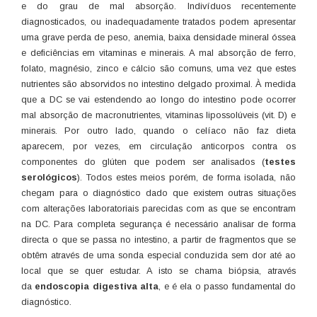
e do grau de mal absorção. Indivíduos recentemente
diagnosticados, ou inadequadamente tratados podem apresentar
uma grave perda de peso, anemia, baixa densidade mineral óssea
e deficiências em vitaminas e minerais. A mal absorção de ferro,
folato, magnésio, zinco e cálcio são comuns, uma vez que estes
nutrientes são absorvidos no intestino delgado proximal. À medida
que a DC se vai estendendo ao longo do intestino pode ocorrer
mal absorção de macronutrientes, vitaminas lipossolúveis (vit. D) e
minerais. Por outro lado, quando o celíaco não faz dieta
aparecem, por vezes, em circulação anticorpos contra os
componentes do glúten que podem ser analisados (
testes
serológicos
). Todos estes meios porém, de forma isolada, não
chegam para o diagnóstico dado que existem outras situações
com alterações laboratoriais parecidas com as que se encontram
na DC. Para completa segurança é necessário analisar de forma
directa o que se passa no intestino, a partir de fragmentos que se
obtêm através de uma sonda especial conduzida sem dor até ao
local que se quer estudar. A isto se chama biópsia, através
da
endoscopia digestiva alta
, e é ela o passo fundamental do
diagnóstico.