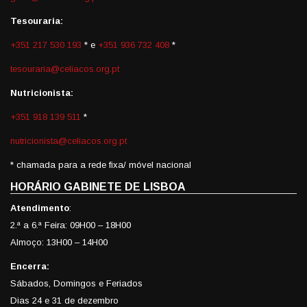
Tesouraria:
+351 217 530 193
* e
+351 936 732 408
*
tesouraria@celiacos.org.pt
Nutricionista:
+351 918 139 511
*
nutricionista@celiacos.org.pt
* chamada para a rede fixa/ móvel nacional
HORÁRIO GABINETE DE LISBOA
Atendimento
:
2.ª a 6.ª Feira: 09H00 – 18H00
Almoço: 13H00 – 14H00
Encerra:
Sábados, Domingos e Feriados
Dias 24 e 31 de dezembro