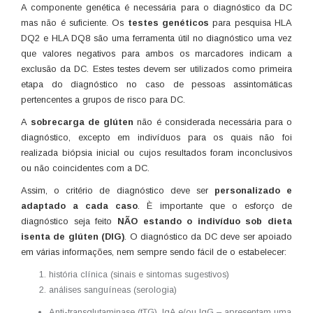
A componente genética é necessária para o diagnóstico da DC
mas não é suficiente. Os
testes genéticos
para pesquisa HLA
DQ2 e HLA DQ8 são uma ferramenta útil no diagnóstico uma vez
que valores negativos para ambos os marcadores indicam a
exclusão da DC. Estes testes devem ser utilizados como primeira
etapa do diagnóstico no caso de pessoas assintomáticas
pertencentes a grupos de risco para DC.
A
sobrecarga de glúten
não é considerada necessária para o
diagnóstico, excepto em indivíduos para os quais não foi
realizada biópsia inicial ou cujos resultados foram inconclusivos
ou não coincidentes com a DC.
Assim, o critério de diagnóstico deve ser
personalizado e
adaptado a cada caso
. È importante que o esforço de
diagnóstico seja feito
NÃO estando o indivíduo sob dieta
isenta de glúten (DIG)
. O diagnóstico da DC deve ser apoiado
em várias informações, nem sempre sendo fácil de o estabelecer:
história clínica (sinais e sintomas sugestivos)
análises sanguíneas (serologia)
Anti-transglutaminase (tTG), IgA e/ou IgG – apresentam uma