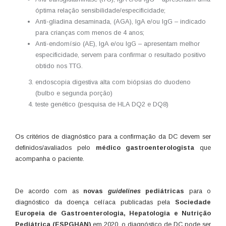
óptima relação sensibilidade/especificidade;
Anti-gliadina desaminada, (AGA), IgA e/ou IgG – indicado
para crianças com menos de 4 anos;
Anti-endomísio (AE), IgA e/ou IgG – apresentam melhor
especificidade, servem para confirmar o resultado positivo
obtido nos TTG.
endoscopia digestiva alta com biópsias do duodeno
(bulbo e segunda porção)
teste genético (pesquisa de HLA DQ2 e DQ8)
Os critérios de diagnóstico para a confirmação da DC devem ser
definidos/avaliados pelo
médico gastroenterologista
que
acompanha o paciente.
De acordo com as
novas
guidelines
pediátricas
para o
diagnóstico da doença celíaca publicadas pela
Sociedade
Europeia de Gastroenterologia, Hepatologia e Nutrição
Pediátrica (ESPGHAN)
em 2020, o diagnóstico de DC pode ser