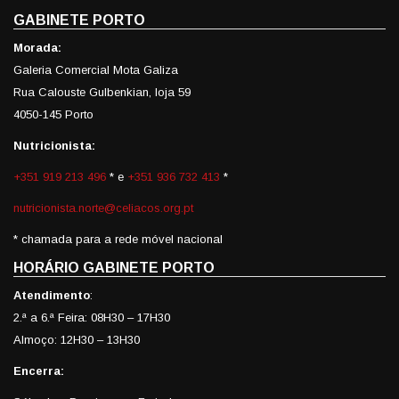
GABINETE PORTO
Morada:
Galeria Comercial Mota Galiza
Rua Calouste Gulbenkian, loja 59
4050-145 Porto
Nutricionista:
+351 919 213 496
* e
+351 936 732 413
*
nutricionista.norte@celiacos.org.pt
* chamada para a rede móvel nacional
HORÁRIO GABINETE PORTO
Atendimento
:
2.ª a 6.ª Feira: 08H30 – 17H30
Almoço: 12H30 – 13H30
Encerra: