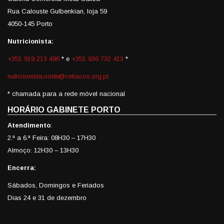
Rua Calouste Gulbenkian, loja 59
4050-145 Porto
Nutricionista:
+351 919 213 496
* e
+351 936 732 413
*
nutricionista.norte@celiacos.org.pt
* chamada para a rede móvel nacional
HORÁRIO GABINETE PORTO
Atendimento
:
2.ª a 6.ª Feira: 08H30 – 17H30
Almoço: 12H30 – 13H30
Encerra:
Sábados, Domingos e Feriados
Dias 24 e 31 de dezembro