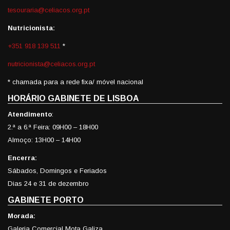
tesouraria@celiacos.org.pt
Nutricionista:
+351 918 139 511
*
nutricionista@celiacos.org.pt
* chamada para a rede fixa/ móvel nacional
HORÁRIO GABINETE DE LISBOA
Atendimento
:
2.ª a 6.ª Feira: 09H00 – 18H00
Almoço: 13H00 – 14H00
Encerra:
Sábados, Domingos e Feriados
Dias 24 e 31 de dezembro
GABINETE PORTO
Morada:
Galeria Comercial Mota Galiza