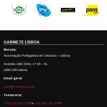
GABINETE LISBOA
Morada:
Associação Portuguesa de Celíacos – Lisboa
Avenida Júlio Dinis, n.º 23 – SL
1050-130 Lisboa
Email geral:
geral@celiacos.org.pt
Tesouraria:
+351 217 530 193
* e
+351 936 732 408
*