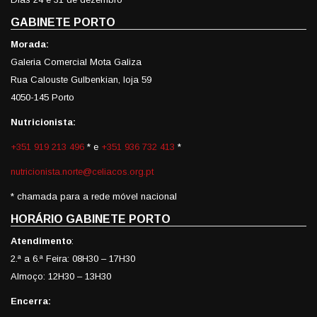
GABINETE PORTO
Morada:
Galeria Comercial Mota Galiza
Rua Calouste Gulbenkian, loja 59
4050-145 Porto
Nutricionista:
+351 919 213 496
* e
+351 936 732 413
*
nutricionista.norte@celiacos.org.pt
* chamada para a rede móvel nacional
HORÁRIO GABINETE PORTO
Atendimento
:
2.ª a 6.ª Feira: 08H30 – 17H30
Almoço: 12H30 – 13H30
Encerra: