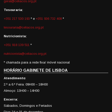
geral@celiacos.org.pt
Tesouraria:
+351 217 530 193
* e
+351 936 732 408
*
tesouraria@celiacos.org.pt
Nutricionista:
+351 918 139 511
*
nutricionista@celiacos.org.pt
* chamada para a rede fixa/ móvel nacional
HORÁRIO GABINETE DE LISBOA
Atendimento
:
2.ª a 6.ª Feira: 09H00 – 18H00
Almoço: 13H00 – 14H00
Encerra:
Sábados, Domingos e Feriados
Dias 24 e 31 de dezembro