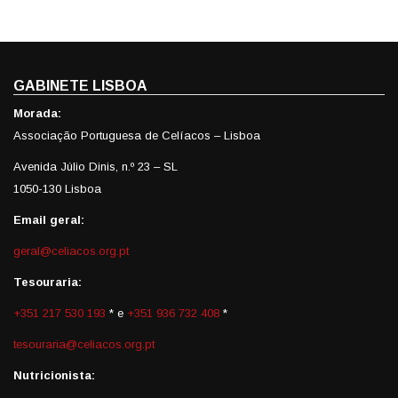
GABINETE LISBOA
Morada:
Associação Portuguesa de Celíacos – Lisboa
Avenida Júlio Dinis, n.º 23 – SL
1050-130 Lisboa
Email geral:
geral@celiacos.org.pt
Tesouraria:
+351 217 530 193
* e
+351 936 732 408
*
tesouraria@celiacos.org.pt
Nutricionista: