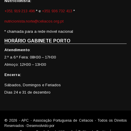
Nutricionista:
+351 919 213 496
* e
+351 936 732 413
*
nutricionista.norte@celiacos.org.pt
* chamada para a rede móvel nacional
HORÁRIO GABINETE PORTO
Atendimento
:
2.ª a 6.ª Feira: 08H30 – 17H30
Almoço: 12H30 – 13H30
Encerra:
Sábados, Domingos e Feriados
Dias 24 e 31 de dezembro
© 2026 - APC - Associação Portuguesa de Celíacos - Todos os Direitos
Reservados - Desenvolvido por
Celerbit