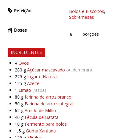
Refeição
Bolos e Biscoitos
,
Sobremesas
Doses
porções
INGREDIENTES
4
Ovos
280
g
Açúcar mascavado
ou demerara
225
g
Iogurte Natural
125
g
Azeite
1
Limão
(raspa)
88
g
farinha de arroz branco
50
g
Farinha de arroz integral
62
g
Amido de Milho
40
g
Fécula de Batata
10
g
Fermento para bolos
1,5
g
Goma Xantana
125
g
Mirtilos