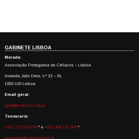
GABINETE LISBOA
Morada:
Associação Portuguesa de Celíacos – Lisboa
Avenida Júlio Dinis, n.º 23 – SL
1050-130 Lisboa
Email geral:
geral@celiacos.org.pt
Tesouraria:
+351 217 530 193
* e
+351 936 732 408
*
tesouraria@celiacos.org.pt