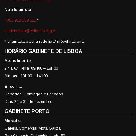
Nutricionista:
+351 918 139 511
*
nutricionista@celiacos.org.pt
* chamada para a rede fixa/ móvel nacional
HORÁRIO GABINETE DE LISBOA
Atendimento
:
2.ª a 6.ª Feira: 09H00 – 18H00
Almoço: 13H00 – 14H00
Encerra:
Sábados, Domingos e Feriados
Dias 24 e 31 de dezembro
GABINETE PORTO
Morada:
Galeria Comercial Mota Galiza
Rua Calouste Gulbenkian, loja 59