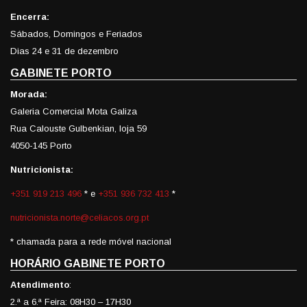
Encerra:
Sábados, Domingos e Feriados
Dias 24 e 31 de dezembro
GABINETE PORTO
Morada:
Galeria Comercial Mota Galiza
Rua Calouste Gulbenkian, loja 59
4050-145 Porto
Nutricionista:
+351 919 213 496
* e
+351 936 732 413
*
nutricionista.norte@celiacos.org.pt
* chamada para a rede móvel nacional
HORÁRIO GABINETE PORTO
Atendimento
:
2.ª a 6.ª Feira: 08H30 – 17H30