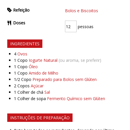
Refeição
Bolos e Biscoitos
Doses
pessoas
INGREDIENTES
4
Ovos
1
Copo
Iogurte Natural
(ou aroma, se preferir)
1
Copo
Óleo
1
Copo
Amido de Milho
1/2
Copo
Preparado para Bolos sem Glúten
2
Copos
Açúcar
1
Colher de chá
Sal
1
Colher de sopa
Fermento Químico sem Glúten
INSTRUÇÕES DE PREPARAÇÃO