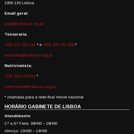
1050-130 Lisboa
Email geral:
geral@celiacos.org.pt
Tesouraria:
+351 217 530 193
* e
+351 936 732 408
*
tesouraria@celiacos.org.pt
Nutricionista:
+351 918 139 511
*
nutricionista@celiacos.org.pt
* chamada para a rede fixa/ móvel nacional
HORÁRIO GABINETE DE LISBOA
Atendimento
:
2.ª a 6.ª Feira: 09H00 – 18H00
Almoço: 13H00 – 14H00