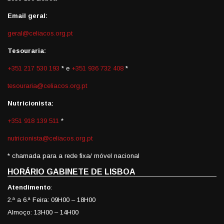
Email geral:
geral@celiacos.org.pt
Tesouraria:
+351 217 530 193
* e
+351 936 732 408
*
tesouraria@celiacos.org.pt
Nutricionista:
+351 918 139 511
*
nutricionista@celiacos.org.pt
* chamada para a rede fixa/ móvel nacional
HORÁRIO GABINETE DE LISBOA
Atendimento
:
2.ª a 6.ª Feira: 09H00 – 18H00
Almoço: 13H00 – 14H00