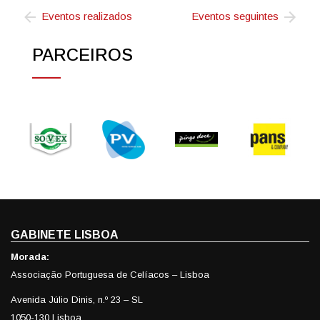
Eventos realizados
Eventos seguintes
PARCEIROS
GABINETE LISBOA
Morada:
Associação Portuguesa de Celíacos – Lisboa
Avenida Júlio Dinis, n.º 23 – SL
1050-130 Lisboa