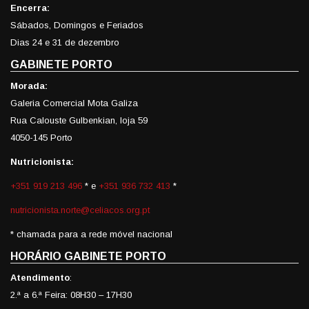
Encerra:
Sábados, Domingos e Feriados
Dias 24 e 31 de dezembro
GABINETE PORTO
Morada:
Galeria Comercial Mota Galiza
Rua Calouste Gulbenkian, loja 59
4050-145 Porto
Nutricionista:
+351 919 213 496
* e
+351 936 732 413
*
nutricionista.norte@celiacos.org.pt
* chamada para a rede móvel nacional
HORÁRIO GABINETE PORTO
Atendimento
:
2.ª a 6.ª Feira: 08H30 – 17H30