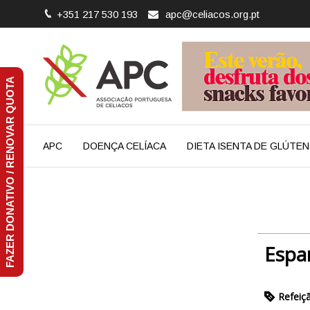
+351 217 530 193
apc@celiacos.org.pt
FAZER DONATIVO / RENOVAR QUOTA
APC
DOENÇA CELÍACA
DIETA ISENTA DE GLÚTEN
Espa
Refeiç