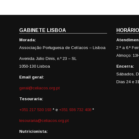
GABINETE LISBOA
HORÁRIO
Morada:
Atendimen
Associação Portuguesa de Celíacos – Lisboa
2.ª a 6.ª Fe
Almoço: 13
Avenida Júlio Dinis, n.º 23 – SL
1050-130 Lisboa
Encerra:
Sábados, D
Email geral:
Dias 24 e 3
geral@celiacos.org.pt
Tesouraria:
+351 217 530 193
* e
+351 936 732 408
*
tesouraria@celiacos.org.pt
Nutricionista: