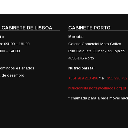
 GABINETE DE LISBOA
GABINETE PORTO
to
:
Morada:
ira: 09H00 – 18H00
Galeria Comercial Mota Galiza
H00 – 14H00
Rua Calouste Gulbenkian, loja 59
4050-145 Porto
omingos e Feriados
Nutricionista:
1 de dezembro
+351 919 213 496
* e
+351 936 732
nutricionista.norte@celiacos.org.pt
* chamada para a rede móvel naci