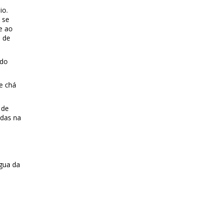
io.
 se
e ao
o de
 do
e chá
 de
adas na
água da