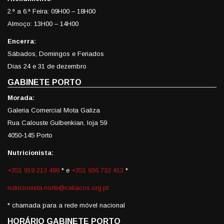
2.ª a 6.ª Feira: 09H00 – 18H00
Almoço: 13H00 – 14H00
Encerra:
Sábados, Domingos e Feriados
Dias 24 e 31 de dezembro
GABINETE PORTO
Morada:
Galeria Comercial Mota Galiza
Rua Calouste Gulbenkian, loja 59
4050-145 Porto
Nutricionista:
+351 919 213 496
* e
+351 936 732 413
*
nutricionista.norte@celiacos.org.pt
* chamada para a rede móvel nacional
HORÁRIO GABINETE PORTO