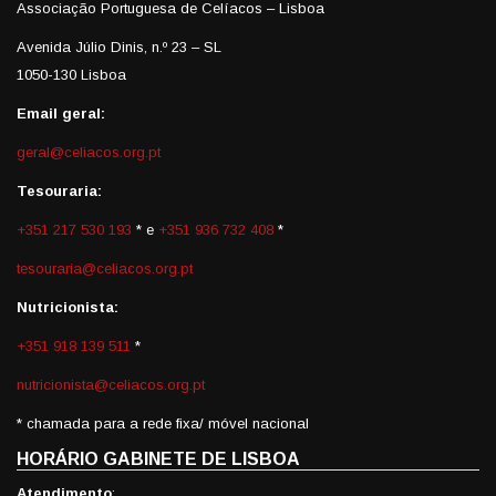
Associação Portuguesa de Celíacos – Lisboa
Avenida Júlio Dinis, n.º 23 – SL
1050-130 Lisboa
Email geral:
geral@celiacos.org.pt
Tesouraria:
+351 217 530 193
* e
+351 936 732 408
*
tesouraria@celiacos.org.pt
Nutricionista:
+351 918 139 511
*
nutricionista@celiacos.org.pt
* chamada para a rede fixa/ móvel nacional
HORÁRIO GABINETE DE LISBOA
Atendimento
: