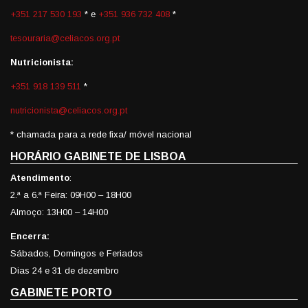
+351 217 530 193
* e
+351 936 732 408
*
tesouraria@celiacos.org.pt
Nutricionista:
+351 918 139 511
*
nutricionista@celiacos.org.pt
* chamada para a rede fixa/ móvel nacional
HORÁRIO GABINETE DE LISBOA
Atendimento
:
2.ª a 6.ª Feira: 09H00 – 18H00
Almoço: 13H00 – 14H00
Encerra:
Sábados, Domingos e Feriados
Dias 24 e 31 de dezembro
GABINETE PORTO