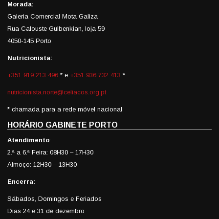
Morada:
Galeria Comercial Mota Galiza
Rua Calouste Gulbenkian, loja 59
4050-145 Porto
Nutricionista:
+351 919 213 496
* e
+351 936 732 413
*
nutricionista.norte@celiacos.org.pt
* chamada para a rede móvel nacional
HORÁRIO GABINETE PORTO
Atendimento
:
2.ª a 6.ª Feira: 08H30 – 17H30
Almoço: 12H30 – 13H30
Encerra:
Sábados, Domingos e Feriados
Dias 24 e 31 de dezembro