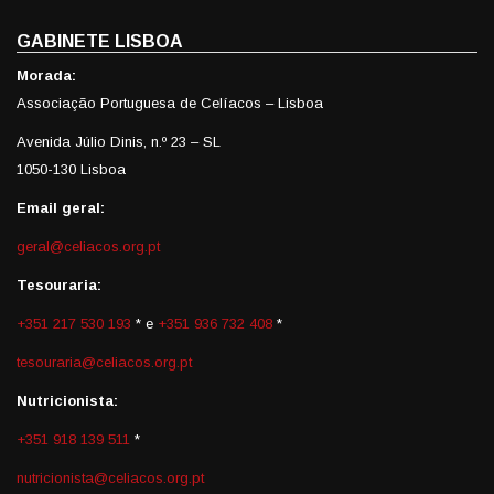
GABINETE LISBOA
Morada:
Associação Portuguesa de Celíacos – Lisboa
Avenida Júlio Dinis, n.º 23 – SL
1050-130 Lisboa
Email geral:
geral@celiacos.org.pt
Tesouraria:
+351 217 530 193
* e
+351 936 732 408
*
tesouraria@celiacos.org.pt
Nutricionista:
+351 918 139 511
*
nutricionista@celiacos.org.pt