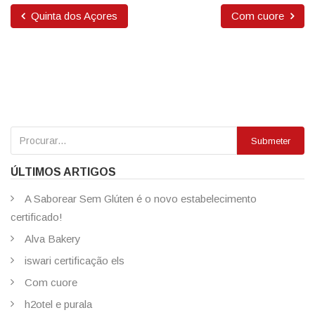
Quinta dos Açores
Com cuore
Submeter
ÚLTIMOS ARTIGOS
A Saborear Sem Glúten é o novo estabelecimento
certificado!
Alva Bakery
iswari certificação els
Com cuore
h2otel e purala