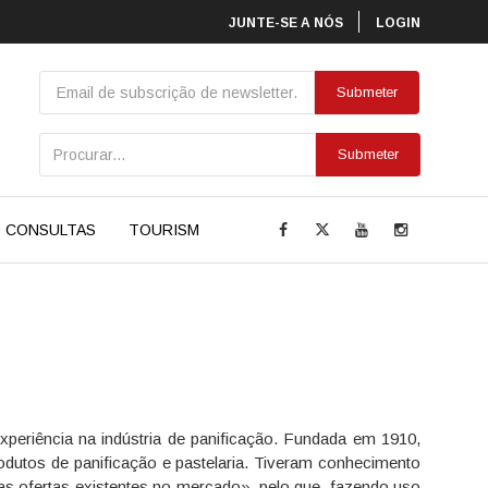
JUNTE-SE A NÓS
LOGIN
Submeter
CONSULTAS
TOURISM
periência na indústria de panificação. Fundada em 1910,
produtos de panificação e pastelaria. Tiveram conhecimento
s ofertas existentes no mercado», pelo que, fazendo uso