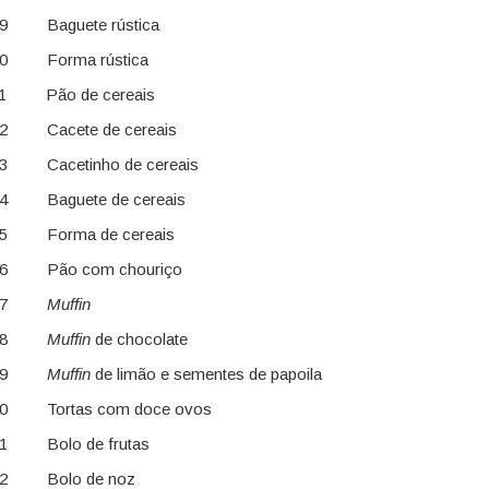
09 Baguete rústica
10 Forma rústica
11 Pão de cereais
12 Cacete de cereais
13 Cacetinho de cereais
14 Baguete de cereais
15 Forma de cereais
16 Pão com chouriço
-017
Muffin
-018
Muffin
de chocolate
-019
Muffin
de limão e sementes de papoila
20 Tortas com doce ovos
21 Bolo de frutas
22 Bolo de noz