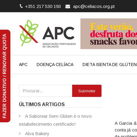
+351 217 530 193
apc@celiacos.org.pt
FAZER DONATIVO / RENOVAR QUOTA
APC
DOENÇA CELÍACA
DIETA ISENTA DE GLÚTEN
Submeter
ÚLTIMOS ARTIGOS
A Saborear Sem Glúten é o novo
A Garcia &
estabelecimento certificado!
conta já c
Alva Bakery
da problem