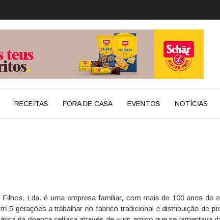
RECEITAS
FORA DE CASA
EVENTOS
NOTÍCIAS
 Filhos, Lda. é uma empresa familiar, com mais de 100 anos de ex
om 5 gerações a trabalhar no fabrico tradicional e distribuição de 
ática da doença celíaca através de «um amigo que se lamentava da