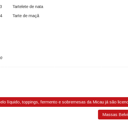
3 Tartelete de nata
24 Tarte de maçã
20
o líquido, toppings, fermento e sobremesas da Micau já são licen
Massas Belvi