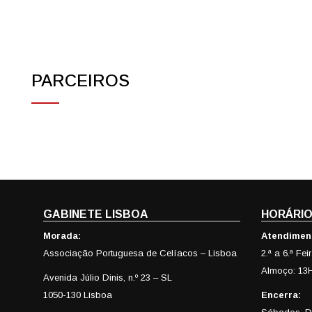
PARCEIROS
GABINETE LISBOA
HORÁRIO
Morada:
Atendimen
Associação Portuguesa de Celíacos – Lisboa
2.ª a 6.ª Fe
Almoço: 13
Avenida Júlio Dinis, n.º 23 – SL
1050-130 Lisboa
Encerra: