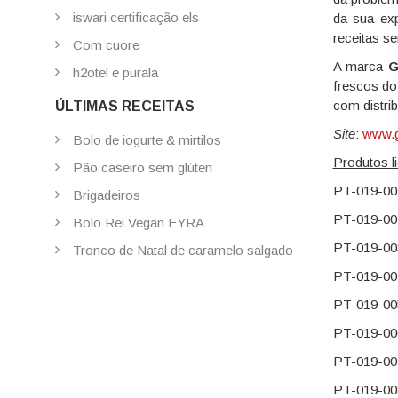
iswari certificação els
da sua ex
receitas s
Com cuore
A marca
G
h2otel e purala
frescos do 
com distrib
ÚLTIMAS RECEITAS
Site
:
www.g
Bolo de iogurte & mirtilos
Produtos l
Pão caseiro sem glúten
PT-019-
Brigadeiros
PT-019-
Bolo Rei Vegan EYRA
PT-019-0
Tronco de Natal de caramelo salgado
PT-019-
PT-019-0
PT-019-0
PT-019-0
PT-019-0