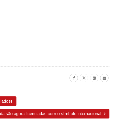
ciados!
da são agora licenciadas com o símbolo internacional