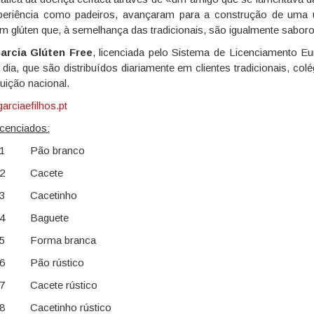
periência como padeiros, avançaram para a construção de uma u
em glúten que, à semelhança das tradicionais, são igualmente sabor
arcia Glúten Free
, licenciada pelo Sistema de Licenciamento E
dia, que são distribuídos diariamente em clientes tradicionais, colé
uição nacional.
arciaefilhos.pt
icenciados:
001 Pão branco
002 Cacete
03 Cacetinho
004 Baguete
05 Forma branca
06 Pão rústico
07 Cacete rústico
08 Cacetinho rústico