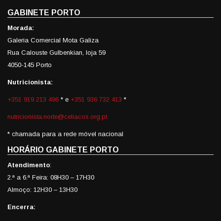
GABINETE PORTO
Morada:
Galeria Comercial Mota Galiza
Rua Calouste Gulbenkian, loja 59
4050-145 Porto
Nutricionista:
+351 919 213 496
* e
+351 936 732 413
*
nutricionista.norte@celiacos.org.pt
* chamada para a rede móvel nacional
HORÁRIO GABINETE PORTO
Atendimento
:
2.ª a 6.ª Feira: 08H30 – 17H30
Almoço: 12H30 – 13H30
Encerra: