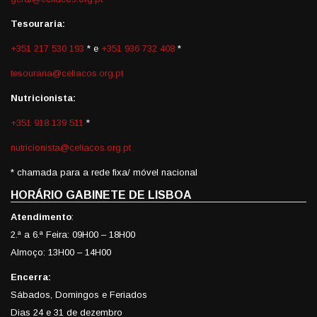
Tesouraria:
+351 217 530 193
* e
+351 936 732 408
*
tesouraria@celiacos.org.pt
Nutricionista:
+351 918 139 511
*
nutricionista@celiacos.org.pt
* chamada para a rede fixa/ móvel nacional
HORÁRIO GABINETE DE LISBOA
Atendimento
:
2.ª a 6.ª Feira: 09H00 – 18H00
Almoço: 13H00 – 14H00
Encerra:
Sábados, Domingos e Feriados
Dias 24 e 31 de dezembro