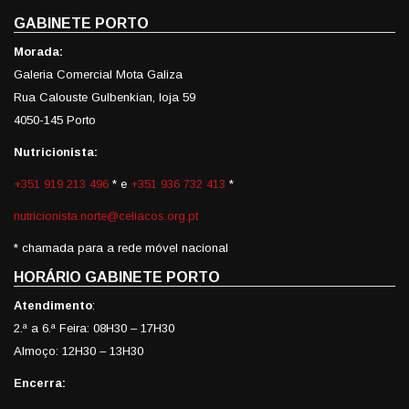
GABINETE PORTO
Morada:
Galeria Comercial Mota Galiza
Rua Calouste Gulbenkian, loja 59
4050-145 Porto
Nutricionista:
+351 919 213 496
* e
+351 936 732 413
*
nutricionista.norte@celiacos.org.pt
* chamada para a rede móvel nacional
HORÁRIO GABINETE PORTO
Atendimento
:
2.ª a 6.ª Feira: 08H30 – 17H30
Almoço: 12H30 – 13H30
Encerra: