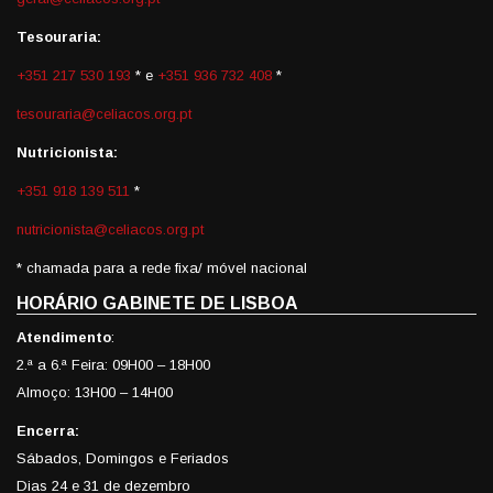
Tesouraria:
+351 217 530 193
* e
+351 936 732 408
*
tesouraria@celiacos.org.pt
Nutricionista:
+351 918 139 511
*
nutricionista@celiacos.org.pt
* chamada para a rede fixa/ móvel nacional
HORÁRIO GABINETE DE LISBOA
Atendimento
:
2.ª a 6.ª Feira: 09H00 – 18H00
Almoço: 13H00 – 14H00
Encerra:
Sábados, Domingos e Feriados
Dias 24 e 31 de dezembro