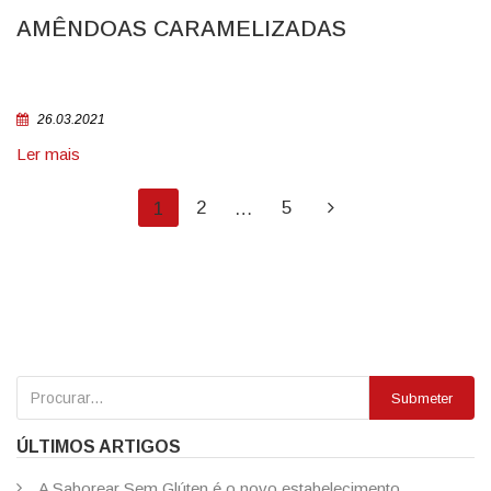
AMÊNDOAS CARAMELIZADAS
26.03.2021
Ler mais
2
5
1
…
Submeter
ÚLTIMOS ARTIGOS
A Saborear Sem Glúten é o novo estabelecimento