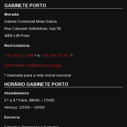
GABINETE PORTO
Morada:
Galeria Comercial Mota Galiza
Rua Calouste Gulbenkian, loja 59
4050-145 Porto
Nutricionista:
+351 919 213 496
* e
+351 936 732 413
*
nutricionista.norte@celiacos.org.pt
* chamada para a rede móvel nacional
HORÁRIO GABINETE PORTO
Atendimento
:
2.ª a 6.ª Feira: 08H30 – 17H30
Almoço: 12H30 – 13H30
Encerra: