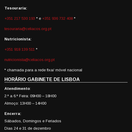
Tesouraria:
+351 217 530 193
* e
+351 936 732 408
*
tesouraria@celiacos.org.pt
Nutricionista:
+351 918 139 511
*
nutricionista@celiacos.org.pt
* chamada para a rede fixa/ móvel nacional
HORÁRIO GABINETE DE LISBOA
Atendimento
:
2.ª a 6.ª Feira: 09H00 – 18H00
Almoço: 13H00 – 14H00
Encerra:
Sábados, Domingos e Feriados
Dias 24 e 31 de dezembro